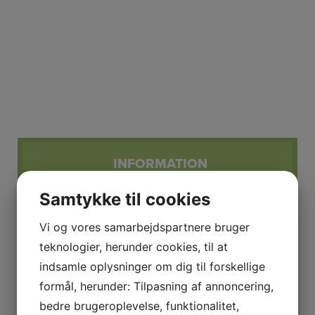
INFORMATION
Samtykke til cookies
Q8
Vi og vores samarbejdspartnere bruger
Allerød Stationsvej 1,
teknologier, herunder cookies, til at
3450 Allerød
indsamle oplysninger om dig til forskellige
+45 48 17 45 92
formål, herunder: Tilpasning af annoncering,
X
bedre brugeroplevelse, funktionalitet,