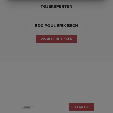
MARKETING
STATISTIK
TØJEKSPERTEN
EDC POUL ERIK BECH
VIS ALLE BUTIKKER
TILMELD DIG VORES NYHEDSBREV
og modtag spændende nyheder om arrangementer, events og
livet i Allerød Bymidte