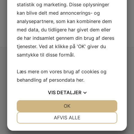
statistik og marketing. Disse oplysninger
LÆS MERE OM Q8
kan blive delt med annoncerings- og
analysepartnere, som kan kombinere dem
med data, du tidligere har givet dem eller
de har indsamlet gennem din brug af deres
tjenester. Ved at klikke på 'OK' giver du
samtykke til disse formål.
BUTIKKER
Læs mere om vores brug af cookies og
behandling af persondata
her
.
VIS
DETALJER
REMA 1000
JA
NEJ
OK
JA
NEJ
NØDVENDIGE
PRÆFERENCER
AFVIS ALLE
SPAR NORD
JA
NEJ
JA
NEJ