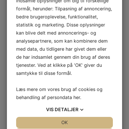
indsamle oplysninger om dig til forskellige
underlagt vores persondatapolitik, der sikrer dine rettigheder
og sikrer overholdelse af gældende lovgivning på området.
formål, herunder: Tilpasning af annoncering,
bedre brugeroplevelse, funktionalitet,
I tilføjelse af ovenstående behandles eventuelle sensitive- og
betalingsinformationer på krypterede servere, der ikke kan
statistik og marketing. Disse oplysninger
tilgås udefra. Kreditkortinformationer behandles af
kan blive delt med annoncerings- og
kortindløsere og kan ikke tilgås af hverken Mit Allerød eller
ansatte hos kortindløsere. Disse transaktioner opbevares
analysepartnere, som kan kombinere dem
ikke på interne servere og behandles på intet tidspunkt af Mit
med data, du tidligere har givet dem eller
Allerød selv.
de har indsamlet gennem din brug af deres
HVEM VIDEREGIVER VI
tjenester. Ved at klikke på 'OK' giver du
PERSONOPLYSNINGER TIL?
samtykke til disse formål.
Personoplysninger afgivet på mitalleroed.dk eller via
telefonisk kontakt videregives kun til:
Læs mere om vores brug af cookies og
Interne afdelinger / personale
behandling af persondata
her
.
Betroede tredjemænd der er nødvendige for opfyldelse af
aftaler om levering, betaling og servicering herunder
VIS
DETALJER
inkasso og retslige instanser
Forretningspartnere med henblik på at vedligeholde din
JA
NEJ
OK
JA
NEJ
konto og/eller markedsføring.