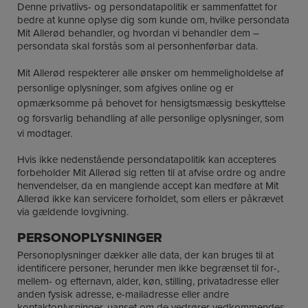
Denne privatlivs- og persondatapolitik er sammenfattet for
bedre at kunne oplyse dig som kunde om, hvilke persondata
Mit Allerød behandler, og hvordan vi behandler dem –
persondata skal forstås som al personhenførbar data.
Mit Allerød respekterer alle ønsker om hemmeligholdelse af
personlige oplysninger, som afgives online og er
opmærksomme på behovet for hensigtsmæssig beskyttelse
og forsvarlig behandling af alle personlige oplysninger, som
vi modtager.
Hvis ikke nedenstående persondatapolitik kan accepteres
forbeholder Mit Allerød sig retten til at afvise ordre og andre
henvendelser, da en manglende accept kan medføre at Mit
Allerød ikke kan servicere forholdet, som ellers er påkrævet
via gældende lovgivning.
PERSONOPLYSNINGER
Personoplysninger dækker alle data, der kan bruges til at
identificere personer, herunder men ikke begrænset til for-,
mellem- og efternavn, alder, køn, stilling, privatadresse eller
anden fysisk adresse, e-mailadresse eller andre
kontaktoplysninger, uanset om de vedrører vedkommendes