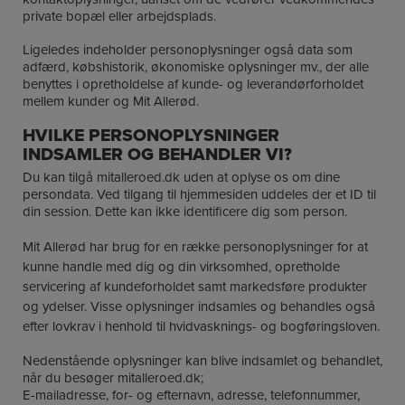
private bopæl eller arbejdsplads.
Ligeledes indeholder personoplysninger også data som
adfærd, købshistorik, økonomiske oplysninger mv., der alle
benyttes i opretholdelse af kunde- og leverandørforholdet
mellem kunder og Mit Allerød.
HVILKE PERSONOPLYSNINGER
INDSAMLER OG BEHANDLER VI?
Du kan tilgå mitalleroed.dk uden at oplyse os om dine
persondata. Ved tilgang til hjemmesiden uddeles der et ID til
din session. Dette kan ikke identificere dig som person.
Mit Allerød har brug for en række personoplysninger for at
kunne handle med dig og din virksomhed, opretholde
servicering af kundeforholdet samt markedsføre produkter
og ydelser. Visse oplysninger indsamles og behandles også
efter lovkrav i henhold til hvidvasknings- og bogføringsloven.
Nedenstående oplysninger kan blive indsamlet og behandlet,
når du besøger mitalleroed.dk;
E-mailadresse, for- og efternavn, adresse, telefonnummer,