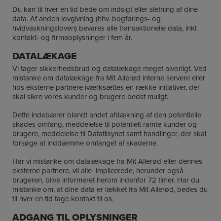
Du kan til hver en tid bede om indsigt eller sletning af dine
data. Af anden lovgivning (hhv. bogførings- og
hvidvaskningsloven) bevares alle transaktionelle data, inkl.
kontakt- og firmaoplysninger i fem år.
DATALÆKAGE
Vi tager sikkerhedsbrud og datalækage meget alvorligt. Ved
mistanke om datalækage fra Mit Allerød interne servere eller
hos eksterne partnere iværksættes en række initiativer, der
skal sikre vores kunder og brugere bedst muligt.
Dette indebærer blandt andet afdækning af den potentielle
skades omfang, meddelelse til potentielt ramte kunder og
brugere, meddelelse til Datatilsynet samt handlinger, der skal
forsøge at inddæmme omfanget af skaderne.
Har vi mistanke om datalækage fra Mit Allerød eller dennes
eksterne partnere, vil alle implicerede, herunder også
brugeren, blive informeret herom indenfor 72 timer. Har du
mistanke om, at dine data er lækket fra Mit Allerød, bedes du
til hver en tid tage kontakt til os.
ADGANG TIL OPLYSNINGER