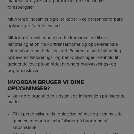
markedsføre ydelser og produkter eller behandle
forespørgsler.
Mit Allerød indsamler og/eller køber ikke personhenførbare
oplysninger fra tredjemand.
Mit Allerød benytter anerkendte kortindløsere til evt.
håndtering af online korttransaktioner og opbevarer ikke
informationer om betalingskort. Bemærk at ved fakturering
opbevares fakturerings- og bankoplysninger i henhold til
gældende love på området herunder hvidvasknings- og
bogføringsloven.
HVORDAN BRUGER VI DINE
OPLYSNINGER?
Vi kan gøre brug af den indsamlede information på følgende
måder:
Til at personalisere din oplevelse på mail og hjemmeside
gennem personlige anbefalinger på baggrund af
købshistorik