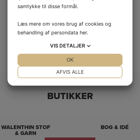
samtykke til disse formål.
Læs mere om vores brug af cookies og
behandling af persondata
her
.
VIS
DETALJER
JA
NEJ
OK
JA
NEJ
NØDVENDIGE
PRÆFERENCER
AFVIS ALLE
JA
NEJ
JA
NEJ
MARKETING
STATISTIK
BUTIKKER
WALENTHIN STOF
BOG & IDÉ
& GARN