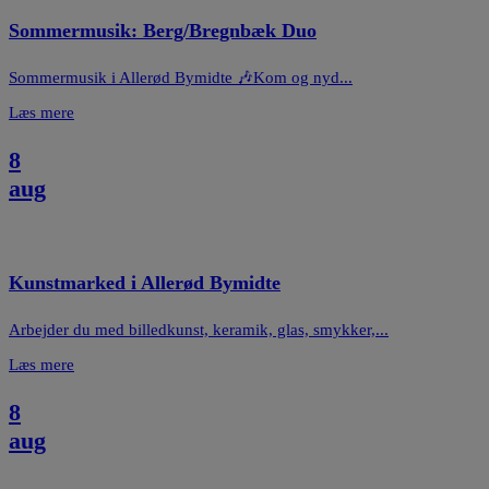
Sommermusik: Berg/Bregnbæk Duo
Sommermusik i Allerød Bymidte 🎶Kom og nyd...
Læs mere
8
aug
Kunstmarked i Allerød Bymidte
Arbejder du med billedkunst, keramik, glas, smykker,...
Læs mere
8
aug