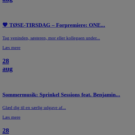
💖 TØSE-TIRSDAG – Forpremiere: ONE...
Tag veninden, søsteren, mor eller kollegaen under...
Læs mere
28
aug
Sommermusik: Sprinkel Sessions feat. Benjamin...
Glæd dig til en særlig udgave af...
Læs mere
28