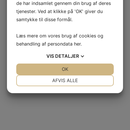
de har indsamlet gennem din brug af deres
tjenester. Ved at klikke på 'OK' giver du
samtykke til disse formål.
Læs mere om vores brug af cookies og
behandling af persondata
her
.
VIS
DETALJER
JA
NEJ
OK
JA
NEJ
NØDVENDIGE
PRÆFERENCER
AFVIS ALLE
JA
NEJ
JA
NEJ
MARKETING
STATISTIK