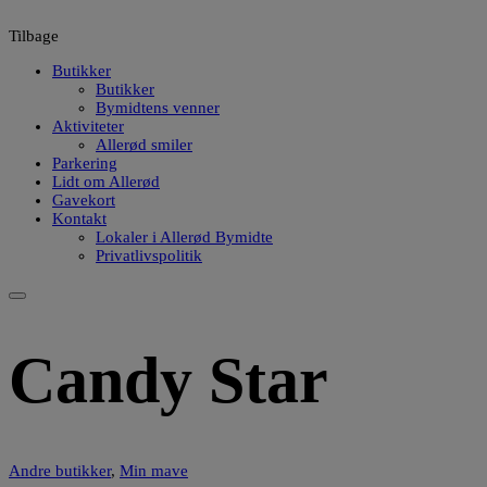
Hop
til
Tilbage
indholdet
Butikker
Butikker
Bymidtens venner
Aktiviteter
Allerød smiler
Parkering
Lidt om Allerød
Gavekort
Kontakt
Lokaler i Allerød Bymidte
Privatlivspolitik
Candy Star
Andre butikker
,
Min mave