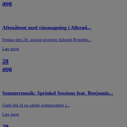
aug
Aftenåbent med vinsmagning i Allerød...
Fredag den 28. august inviterer Allerød Bymidte...
Læs mere
28
aug
Sommermusik: Sprinkel Sessions feat. Benjamin...
Glæd dig til en særlig sommeraften i...
Læs mere
29